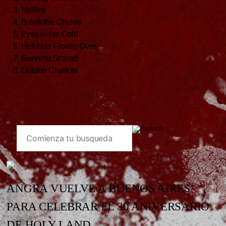
3. Hellfire
4. Break the Chains
5. Eyes in the Cold
6. Hell Has Frozen Over
7. Running Scared
8. Golden Chariots
ANGRA VUELVE A BUENOS AIRES
PARA CELEBRAR EL 30 ANIVERSARIO
DE HOLY LAND