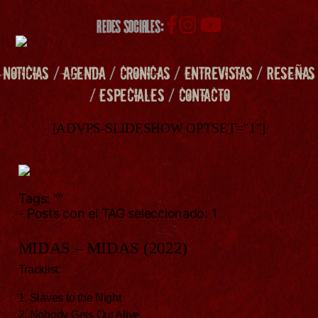
REDES SOCIALES:
NOTICIAS
/
AGENDA
/
CRONICAS
/
ENTREVISTAS
/
RESEÑAS
/
ESPECIALES
/
CONTACTO
[ADVPS-SLIDESHOW OPTSET="1"]
Tags:
""
- Posts con el TAG seleccionado: 1
MIDAS – MIDAS (2022)
Tracklist:
1. Slaves to the Night
2. Nobody Gets Out Alive