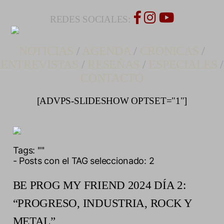
REDES SOCIALES:
NOTICIAS
/
AGENDA
/
CRONICAS
/
ENTREVISTAS
/
RESEÑAS
/
ESPECIALES
/
CONTACTO
[ADVPS-SLIDESHOW OPTSET="1"]
Tags:
""
- Posts con el TAG seleccionado: 2
BE PROG MY FRIEND 2024 DÍA 2:
“PROGRESO, INDUSTRIA, ROCK Y
METAL”