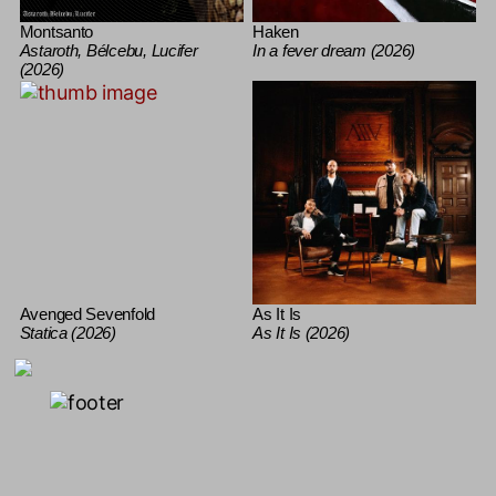
Montsanto
Haken
Astaroth, Bélcebu, Lucifer
In a fever dream (2026)
(2026)
Avenged Sevenfold
As It Is
Statica (2026)
As It Is (2026)