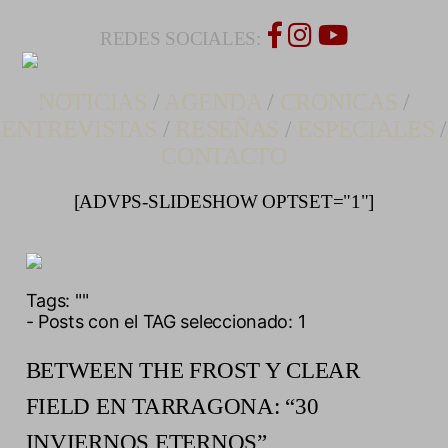
REDES SOCIALES:
NOTICIAS
/
AGENDA
/
CRONICAS
/
ENTREVISTAS
/
RESEÑAS
/
ESPECIALES
/
CONTACTO
[ADVPS-SLIDESHOW OPTSET="1"]
Tags:
""
- Posts con el TAG seleccionado: 1
BETWEEN THE FROST Y CLEAR
FIELD EN TARRAGONA: “30
INVIERNOS ETERNOS”