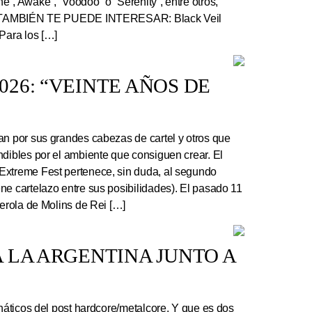
”, Awake”, “Voodoo” o “Serenity”, entre otros,
r. TAMBIÉN TE PUEDE INTERESAR: Black Veil
Para los […]
26: “VEINTE AÑOS DE
an por sus grandes cabezas de cartel y otros que
ndibles por el ambiente que consiguen crear. El
Extreme Fest pertenece, sin duda, al segundo
ne cartelazo entre sus posibilidades). El pasado 11
serola de Molins de Rei […]
 LA ARGENTINA JUNTO A
náticos del post hardcore/metalcore. Y que es dos