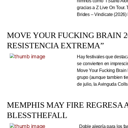
himnos como “I Stand Alone
gracias a Z Live On Tou
Brides – Vindicate (2026) 
MOVE YOUR FUCKING BRAIN 20
RESISTENCIA EXTREMA”
Hay festivales que destac
se convierten en impresci
Move Your Fucking Brain 
grupo (aunque tambien tie
de julio, la Avinguda Coll
MEMPHIS MAY FIRE REGRESA A
BLESSTHEFALL
Doble alegría para los fa