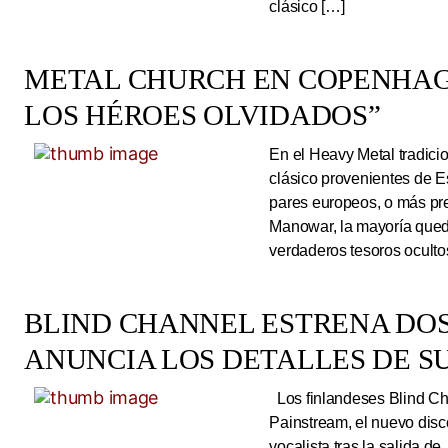
clásico […]
METAL CHURCH EN COPENHAG
LOS HÉROES OLVIDADOS”
En el Heavy Metal tradici
clásico provenientes de E
pares europeos, o más pre
Manowar, la mayoría queda
verdaderos tesoros ocultos
BLIND CHANNEL ESTRENA DO
ANUNCIA LOS DETALLES DE S
Los finlandeses Blind Cha
Painstream, el nuevo dis
vocalista tras la salida d