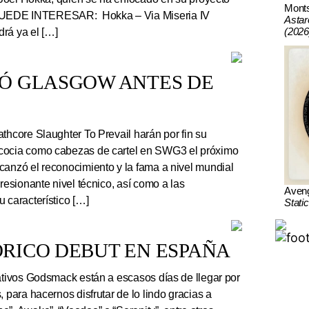
Mont
UEDE INTERESAR: Hokka – Via Miseria IV
Astar
(2026
rá ya el […]
TÓ GLASGOW ANTES DE
thcore Slaughter To Prevail harán por fin su
cocia como cabezas de cartel en SWG3 el próximo
canzó el reconocimiento y la fama a nivel mundial
presionante nivel técnico, así como a las
Aven
 característico […]
Stati
RICO DEBUT EN ESPAÑA
tivos Godsmack están a escasos días de llegar por
, para hacernos disfrutar de lo lindo gracias a