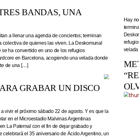
TRES BANDAS, UNA
Hay noc
termin
Deskom
tan a llenar una agenda de conciertos; terminan
refugi
 colectiva de quienes las viven. La Deskomunal
velada
 se ha convertido en uno de los refugios
hardcore en Barcelona, acogiendo una velada donde
ME
rte de una […]
“R
OL
PARA GRABAR UN DISCO
a vivir el próximo sábado 22 de agosto. Y es que la
tar en el Microestadio Malvinas Argentinas
en La Paternal con el fin de dejar grabado y
celebrará el 35 aniversario de Ácido Argentino, un