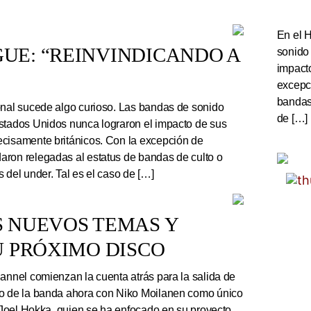
En el 
UE: “REINVINDICANDO A
sonido
impact
excepc
bandas 
onal sucede algo curioso. Las bandas de sonido
de […]
stados Unidos nunca lograron el impacto de sus
cisamente británicos. Con la excepción de
ron relegadas al estatus de bandas de culto o
 del under. Tal es el caso de […]
S NUEVOS TEMAS Y
U PRÓXIMO DISCO
nnel comienzan la cuenta atrás para la salida de
co de la banda ahora con Niko Moilanen como único
e Joel Hokka, quien se ha enfocado en su proyecto