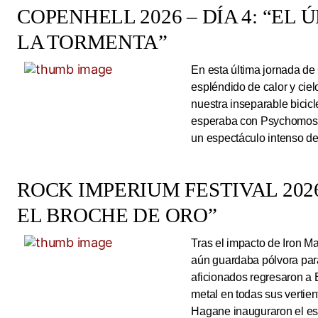
COPENHELL 2026 – DÍA 4: “EL
LA TORMENTA”
En esta última jornada de
espléndido de calor y cie
nuestra inseparable bicicl
esperaba con Psychomoshe
un espectáculo intenso de
ROCK IMPERIUM FESTIVAL 2026
EL BROCHE DE ORO”
Tras el impacto de Iron 
aún guardaba pólvora para 
aficionados regresaron a 
metal en todas sus vertie
Hagane inauguraron el esc