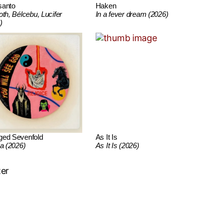
santo
Haken
oth, Bélcebu, Lucifer
In a fever dream (2026)
)
ged Sevenfold
As It Is
ca (2026)
As It Is (2026)