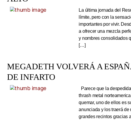
La última jornada del Resu
límite, pero con la sens
importantes por vivir. Des
a ofrecer una mezcla perf
y nombres consolidados q
[…]
MEGADETH VOLVERÁ A ESPAÑA
DE INFARTO
Parece que la despedida d
thrash metal norteameric
quemar, uno de ellos es s
anunciada y los traerá de
grandes recintos gracias 