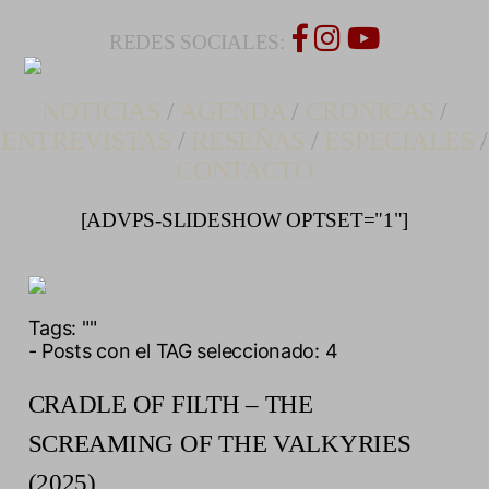
REDES SOCIALES:
NOTICIAS
/
AGENDA
/
CRONICAS
/
ENTREVISTAS
/
RESEÑAS
/
ESPECIALES
/
CONTACTO
[ADVPS-SLIDESHOW OPTSET="1"]
Tags:
""
- Posts con el TAG seleccionado: 4
CRADLE OF FILTH – THE
SCREAMING OF THE VALKYRIES
(2025)