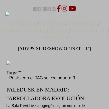
REDES SOCIALES:
NOTICIAS
/
AGENDA
/
CRONICAS
/
ENTREVISTAS
/
RESEÑAS
/
ESPECIALES
/
CONTACTO
[ADVPS-SLIDESHOW OPTSET="1"]
Tags:
""
- Posts con el TAG seleccionado: 9
PALEDUSK EN MADRID:
“ARROLLADORA EVOLUCIÓN”
La Sala Revi Live congregó un gran número de