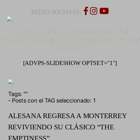
REDES SOCIALES:
NOTICIAS
/
AGENDA
/
CRONICAS
/
ENTREVISTAS
/
RESEÑAS
/
ESPECIALES
/
CONTACTO
[ADVPS-SLIDESHOW OPTSET="1"]
Tags:
""
- Posts con el TAG seleccionado: 1
ALESANA REGRESA A MONTERREY
REVIVIENDO SU CLÁSICO “THE
EMPTINESS”