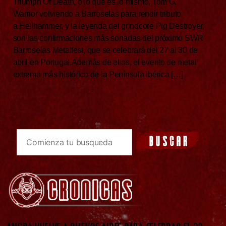
Triumph Of Death, o lo que es lo mismo, Tom G.
Warrior volviendo a Barroselas para rendir tributo
a Hellhammer, y la leyenda del grindcore Pig Destroyer,
son las confirmaciones más sonadas del próximo SWR
Barroselas Metalfest, que se celebrará del 27 al 30 de
abril en Portugal.Además de ellos, el evento de metal
extremo más histórico de la Península Ibérica […]