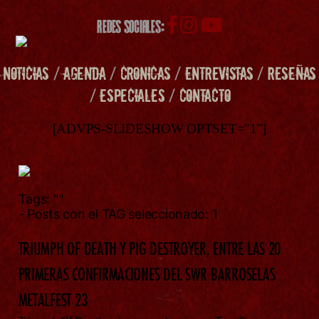
REDES SOCIALES:
NOTICIAS
/
AGENDA
/
CRONICAS
/
ENTREVISTAS
/
RESEÑAS
/
ESPECIALES
/
CONTACTO
[ADVPS-SLIDESHOW OPTSET="1"]
Tags:
""
- Posts con el TAG seleccionado: 1
TRIUMPH OF DEATH Y PIG DESTROYER, ENTRE LAS 20
PRIMERAS CONFIRMACIONES DEL SWR BARROSELAS
METALFEST 23