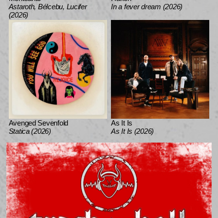
Astaroth, Bélcebu, Lucifer
In a fever dream (2026)
(2026)
Avenged Sevenfold
As It Is
Statica (2026)
As It Is (2026)