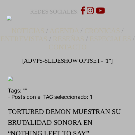
REDES SOCIALES:
NOTICIAS
/
AGENDA
/
CRONICAS
/
ENTREVISTAS
/
RESEÑAS
/
ESPECIALES
/
CONTACTO
[ADVPS-SLIDESHOW OPTSET="1"]
Tags:
""
- Posts con el TAG seleccionado: 1
TORTURED DEMON MUESTRAN SU
BRUTALIDAD SONORA EN
“NOTHING LEFT TO SAY”