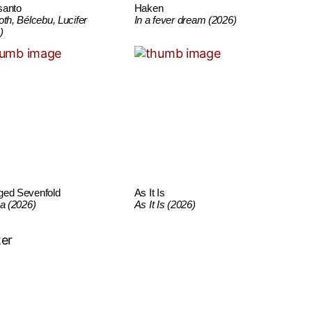
santo
Haken
oth, Bélcebu, Lucifer
In a fever dream (2026)
)
ged Sevenfold
As It Is
ca (2026)
As It Is (2026)