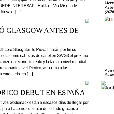
Mont
UEDE INTERESAR: Hokka – Via Miseria IV
Astar
(2026
rá ya el […]
TÓ GLASGOW ANTES DE
thcore Slaughter To Prevail harán por fin su
cocia como cabezas de cartel en SWG3 el próximo
canzó el reconocimiento y la fama a nivel mundial
presionante nivel técnico, así como a las
Aven
 característico […]
Stati
RICO DEBUT EN ESPAÑA
tivos Godsmack están a escasos días de llegar por
, para hacernos disfrutar de lo lindo gracias a