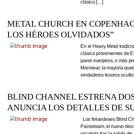
clásico […]
METAL CHURCH EN COPENHAG
LOS HÉROES OLVIDADOS”
En el Heavy Metal tradici
clásico provenientes de E
pares europeos, o más pre
Manowar, la mayoría queda
verdaderos tesoros ocultos
BLIND CHANNEL ESTRENA DO
ANUNCIA LOS DETALLES DE S
Los finlandeses Blind Cha
Painstream, el nuevo dis
vocalista tras la salida d