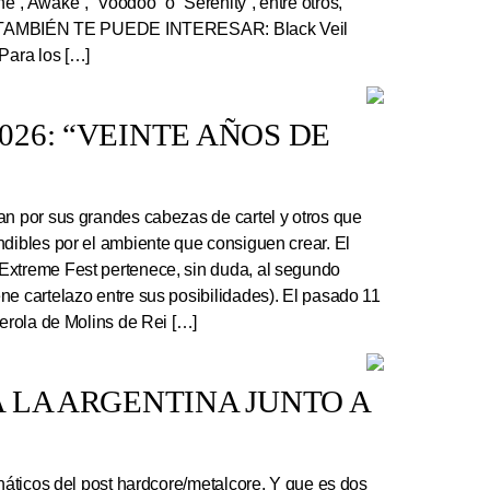
”, Awake”, “Voodoo” o “Serenity”, entre otros,
r. TAMBIÉN TE PUEDE INTERESAR: Black Veil
Para los […]
26: “VEINTE AÑOS DE
an por sus grandes cabezas de cartel y otros que
ndibles por el ambiente que consiguen crear. El
Extreme Fest pertenece, sin duda, al segundo
ne cartelazo entre sus posibilidades). El pasado 11
serola de Molins de Rei […]
 LA ARGENTINA JUNTO A
náticos del post hardcore/metalcore. Y que es dos