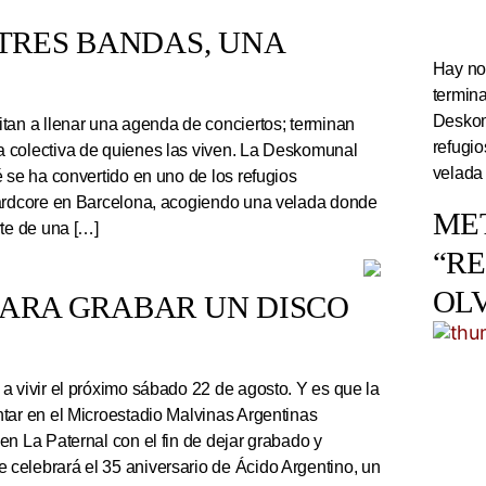
TRES BANDAS, UNA
Hay noc
termin
Deskom
tan a llenar una agenda de conciertos; terminan
refugi
 colectiva de quienes las viven. La Deskomunal
velada
 se ha convertido en uno de los refugios
hardcore en Barcelona, acogiendo una velada donde
ME
rte de una […]
“R
OL
PARA GRABAR UN DISCO
a vivir el próximo sábado 22 de agosto. Y es que la
tar en el Microestadio Malvinas Argentinas
en La Paternal con el fin de dejar grabado y
celebrará el 35 aniversario de Ácido Argentino, un