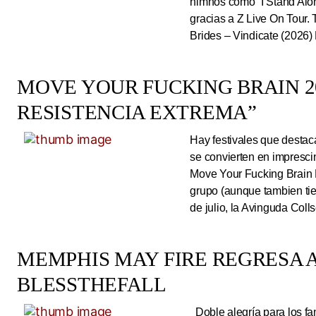
himnos como “I Stand Alone
gracias a Z Live On Tou
Brides – Vindicate (2026) 
MOVE YOUR FUCKING BRAIN 20
RESISTENCIA EXTREMA”
Hay festivales que destac
se convierten en impresci
Move Your Fucking Brain 
grupo (aunque tambien tie
de julio, la Avinguda Coll
MEMPHIS MAY FIRE REGRESA A
BLESSTHEFALL
Doble alegría para los fa