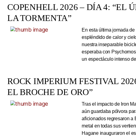
COPENHELL 2026 – DÍA 4: “EL
LA TORMENTA”
En esta última jornada de
espléndido de calor y cie
nuestra inseparable bicicl
esperaba con Psychomoshe
un espectáculo intenso de
ROCK IMPERIUM FESTIVAL 2026
EL BROCHE DE ORO”
Tras el impacto de Iron 
aún guardaba pólvora para 
aficionados regresaron a 
metal en todas sus vertie
Hagane inauguraron el esc