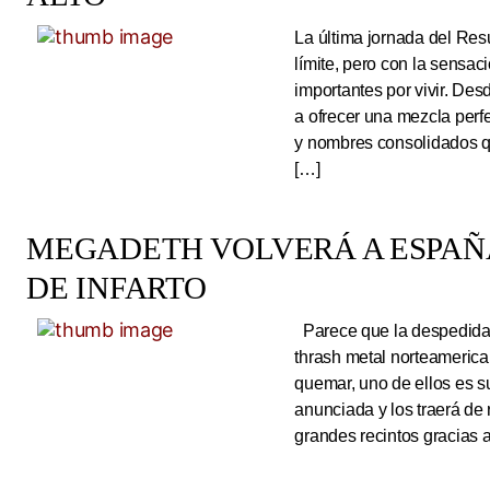
La última jornada del Resu
límite, pero con la sens
importantes por vivir. Des
a ofrecer una mezcla perf
y nombres consolidados q
[…]
MEGADETH VOLVERÁ A ESPAÑA
DE INFARTO
Parece que la despedida d
thrash metal norteameric
quemar, uno de ellos es s
anunciada y los traerá de
grandes recintos gracias 