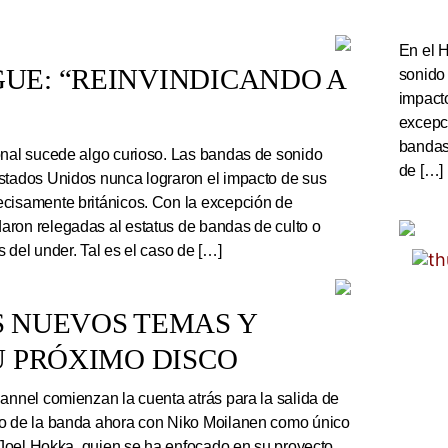
En el 
UE: “REINVINDICANDO A
sonido
impact
excepc
bandas 
onal sucede algo curioso. Las bandas de sonido
de […]
stados Unidos nunca lograron el impacto de sus
cisamente británicos. Con la excepción de
ron relegadas al estatus de bandas de culto o
 del under. Tal es el caso de […]
S NUEVOS TEMAS Y
U PRÓXIMO DISCO
nnel comienzan la cuenta atrás para la salida de
co de la banda ahora con Niko Moilanen como único
e Joel Hokka, quien se ha enfocado en su proyecto