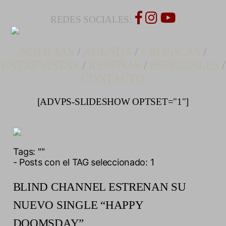
REDES SOCIALES:
NOTICIAS
/
AGENDA
/
CRONICAS
/
ENTREVISTAS
/
RESEÑAS
/
ESPECIALES
/
CONTACTO
[ADVPS-SLIDESHOW OPTSET="1"]
Tags:
""
- Posts con el TAG seleccionado: 1
BLIND CHANNEL ESTRENAN SU
NUEVO SINGLE “HAPPY
DOOMSDAY”