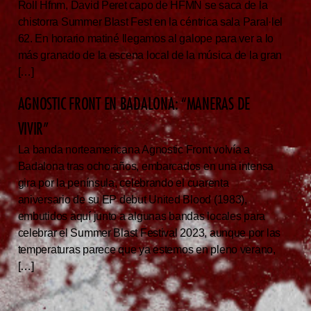
Roll Hfnm, David Peret capo de HFMN se saca de la
chistorra Summer Blast Fest en la céntrica sala Paral·lel
62. En horario matiné llegamos al galope para ver a lo
más granado de la escena local de la música de la gran
[…]
AGNOSTIC FRONT EN BADALONA: “MANERAS DE
VIVIR”
La banda norteamericana Agnostic Front volvía a
Badalona tras ocho años, embarcados en una intensa
gira por la península, celebrando el cuarenta
aniversario de su EP debut United Blood (1983),
embutidos aquí junto a algunas bandas locales para
celebrar el Summer Blast Festival 2023, aunque por las
temperaturas parece que ya estemos en pleno verano,
[…]