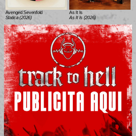
Avenged Sevenfold
As It Is
Statica (2026)
As It Is (2026)