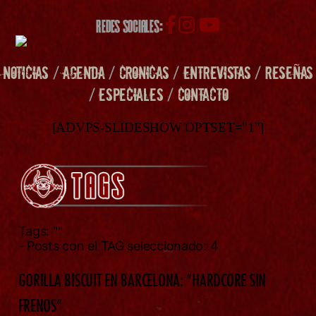
REDES SOCIALES:
NOTICIAS
/
AGENDA
/
CRONICAS
/
ENTREVISTAS
/
RESEÑAS
/
ESPECIALES
/
CONTACTO
[ADVPS-SLIDESHOW OPTSET="1"]
Tags:
""
- Posts con el TAG seleccionado: 4
GORILLA BISCUIT EN BARCELONA: “HARDCORE SIN
FRENOS”