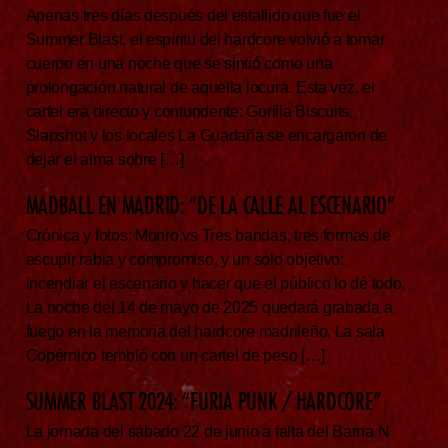
Apenas tres días después del estallido que fue el
Summer Blast, el espíritu del hardcore volvió a tomar
cuerpo en una noche que se sintió como una
prolongación natural de aquella locura. Esta vez, el
cartel era directo y contundente: Gorilla Biscuits,
Slapshot y los locales La Guadaña se encargaron de
dejar el alma sobre […]
MADBALL EN MADRID: “DE LA CALLE AL ESCENARIO”
Crónica y fotos: Monro.vs Tres bandas, tres formas de
escupir rabia y compromiso, y un solo objetivo:
incendiar el escenario y hacer que el público lo dé todo.
La noche del 14 de mayo de 2025 quedará grabada a
fuego en la memoria del hardcore madrileño. La sala
Copérnico tembló con un cartel de peso […]
SUMMER BLAST 2024: “FURIA PUNK / HARDCORE”
La jornada del sábado 22 de junio a falta del Barna N