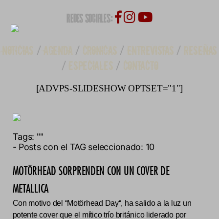
REDES SOCIALES:
NOTICIAS
/
AGENDA
/
CRONICAS
/
ENTREVISTAS
/
RESEÑAS
/
ESPECIALES
/
CONTACTO
[ADVPS-SLIDESHOW OPTSET="1"]
Tags:
""
- Posts con el TAG seleccionado: 10
MOTÖRHEAD SORPRENDEN CON UN COVER DE
METALLICA
Con motivo del “Motörhead Day“, ha salido a la luz un
potente cover que el mítico trío británico liderado por