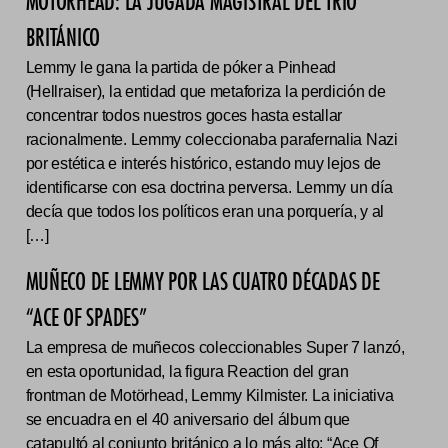
MOTÖRHEAD: LA JUGADA MAGISTRAL DEL TRÍO
BRITÁNICO
Lemmy le gana la partida de póker a Pinhead
(Hellraiser), la entidad que metaforiza la perdición de
concentrar todos nuestros goces hasta estallar
racionalmente. Lemmy coleccionaba parafernalia Nazi
por estética e interés histórico, estando muy lejos de
identificarse con esa doctrina perversa. Lemmy un día
decía que todos los políticos eran una porquería, y al
[…]
MUÑECO DE LEMMY POR LAS CUATRO DÉCADAS DE
“ACE OF SPADES”
La empresa de muñecos coleccionables Super 7 lanzó,
en esta oportunidad, la figura Reaction del gran
frontman de Motörhead, Lemmy Kilmister. La iniciativa
se encuadra en el 40 aniversario del álbum que
catapultó al conjunto británico a lo más alto: “Ace Of