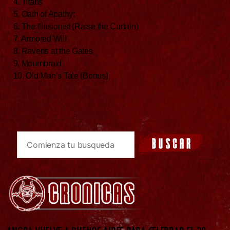
4. Titans
5. Oath of Apathy:
6. The Illusionist (Raise the Curtain)
7. Armored Will
8. Ravens at the Gates
9. Mournbraid
10. Old Man’s Tale (Bonus)