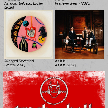
Astaroth, Bélcebu, Lucifer
In a fever dream (2026)
(2026)
Avenged Sevenfold
As It Is
Statica (2026)
As It Is (2026)