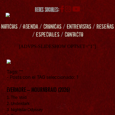
REDES SOCIALES:
NOTICIAS
/
AGENDA
/
CRONICAS
/
ENTREVISTAS
/
RESEÑAS
/
ESPECIALES
/
CONTACTO
[ADVPS-SLIDESHOW OPTSET="1"]
Tags:
""
- Posts con el TAG seleccionado: 1
EVERMORE – MOURNBRAID (2026)
1. The Void
2. Underdark
3. Nightstar Odyssey