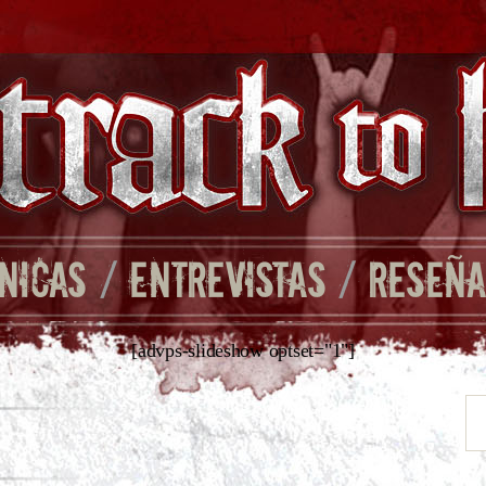
NICAS
/
ENTREVISTAS
/
RESEÑA
[advps-slideshow optset="1"]