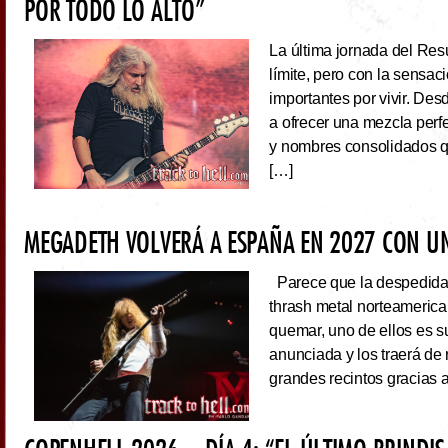
POR TODO LO ALTO”
La última jornada del Resu
límite, pero con la sens
importantes por vivir. Des
a ofrecer una mezcla perf
y nombres consolidados q
[…]
MEGADETH VOLVERÁ A ESPAÑA EN 2027 CON UN
Parece que la despedida d
thrash metal norteameric
quemar, uno de ellos es s
anunciada y los traerá de
grandes recintos gracias 