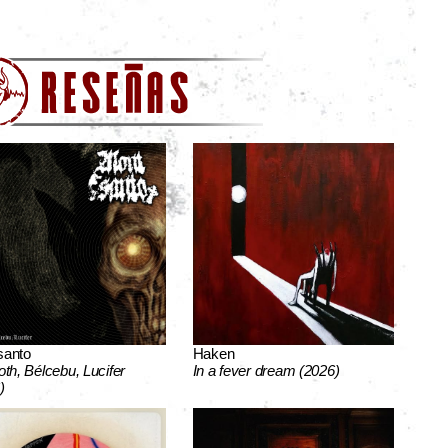
santo
Haken
oth, Bélcebu, Lucifer
In a fever dream (2026)
)