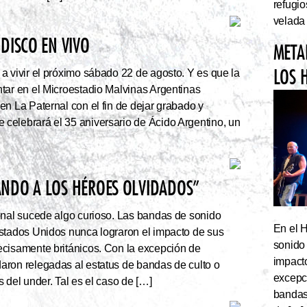
refugi
velada
DISCO EN VIVO
META
LOS 
a vivir el próximo sábado 22 de agosto. Y es que la
tar en el Microestadio Malvinas Argentinas
en La Paternal con el fin de dejar grabado y
celebrará el 35 aniversario de Ácido Argentino, un
ANDO A LOS HÉROES OLVIDADOS”
onal sucede algo curioso. Las bandas de sonido
En el 
stados Unidos nunca lograron el impacto de sus
sonido
cisamente británicos. Con la excepción de
impact
ron relegadas al estatus de bandas de culto o
excepc
 del under. Tal es el caso de […]
bandas 