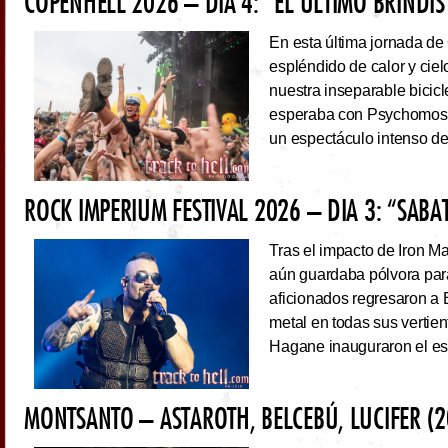
COPENHELL 2026 – DÍA 4: “EL ÚLTIMO BRINDIS
En esta última jornada de
espléndido de calor y cie
nuestra inseparable bicicl
esperaba con Psychomoshe
un espectáculo intenso de
ROCK IMPERIUM FESTIVAL 2026 – DIA 3: “SAB
Tras el impacto de Iron 
aún guardaba pólvora para 
aficionados regresaron a 
metal en todas sus vertie
Hagane inauguraron el esc
MONTSANTO – ASTAROTH, BELCEBÚ, LUCIFER (2