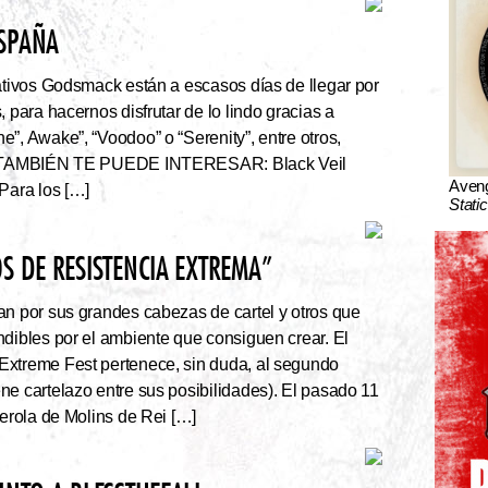
ESPAÑA
tivos Godsmack están a escasos días de llegar por
, para hacernos disfrutar de lo lindo gracias a
”, Awake”, “Voodoo” o “Serenity”, entre otros,
r. TAMBIÉN TE PUEDE INTERESAR: Black Veil
Aven
Para los […]
Stati
S DE RESISTENCIA EXTREMA”
an por sus grandes cabezas de cartel y otros que
ndibles por el ambiente que consiguen crear. El
Extreme Fest pertenece, sin duda, al segundo
ne cartelazo entre sus posibilidades). El pasado 11
serola de Molins de Rei […]