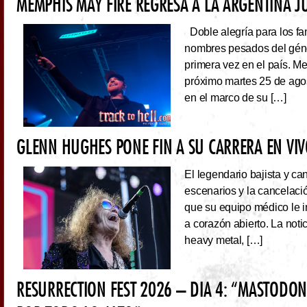
MEMPHIS MAY FIRE REGRESA A LA ARGENTINA J
Doble alegría para los fa
nombres pesados del géne
primera vez en el país. Me
próximo martes 25 de ago
en el marco de su […]
GLENN HUGHES PONE FIN A SU CARRERA EN VI
El legendario bajista y ca
escenarios y la cancelaci
que su equipo médico le 
a corazón abierto. La noti
heavy metal, […]
RESURRECTION FEST 2026 – DIA 4: “MASTODO