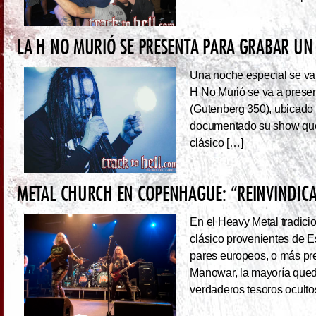
LA H NO MURIÓ SE PRESENTA PARA GRABAR UN 
Una noche especial se va 
H No Murió se va a presen
(Gutenberg 350), ubicado 
documentado su show que 
clásico […]
METAL CHURCH EN COPENHAGUE: “REINVINDIC
En el Heavy Metal tradici
clásico provenientes de E
pares europeos, o más pre
Manowar, la mayoría queda
verdaderos tesoros ocultos