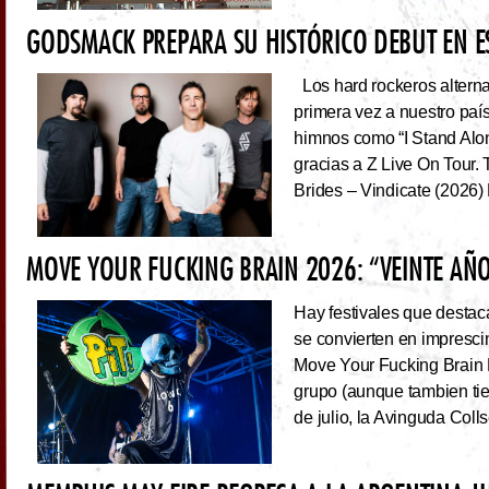
GODSMACK PREPARA SU HISTÓRICO DEBUT EN 
Los hard rockeros alterna
primera vez a nuestro país
himnos como “I Stand Alone
gracias a Z Live On Tou
Brides – Vindicate (2026) 
MOVE YOUR FUCKING BRAIN 2026: “VEINTE AÑO
Hay festivales que destac
se convierten en impresci
Move Your Fucking Brain 
grupo (aunque tambien tie
de julio, la Avinguda Coll