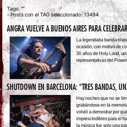
Tags:
""
- Posts con el TAG seleccionado: 13494
ANGRA VUELVE A BUENOS AIRES PARA CELEBRAR
La legendaria banda brasi
ocasión, con motivo de co
30 años de Holy Land, una
representativas del Power
SHUTDOWN EN BARCELONA: “TRES BANDAS, UNA
Hay noches que no se limi
grabándose en la memoria
volvió a demostrar por qué
imprescindibles para el 
la música fue solo una pa