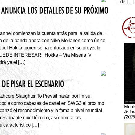
de […]
 ANUNCIA LOS DETALLES DE SU PRÓXIMO
nnel comienzan la cuenta atrás para la salida de
co de la banda ahora con Niko Moilanen como único
e Joel Hokka, quien se ha enfocado en su proyecto
UEDE INTERESAR: Hokka – Via Miseria IV
rá ya el […]
DE PISAR EL ESCENARIO
thcore Slaughter To Prevail harán por fin su
cocia como cabezas de cartel en SWG3 el próximo
Mont
canzó el reconocimiento y la fama a nivel mundial
Astar
(2026
presionante nivel técnico, así como a las
 característico […]