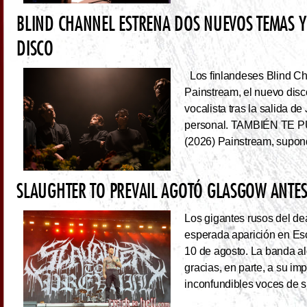
BLIND CHANNEL ESTRENA DOS NUEVOS TEMAS Y
DISCO
Los finlandeses Blind Cha
Painstream, el nuevo dis
vocalista tras la salida d
personal. TAMBIÉN TE P
(2026) Painstream, supond
SLAUGHTER TO PREVAIL AGOTÓ GLASGOW ANTES 
Los gigantes rusos del dea
esperada aparición en Es
10 de agosto. La banda al
gracias, en parte, a su im
inconfundibles voces de su