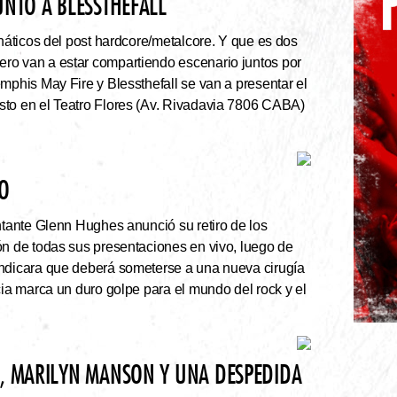
UNTO A BLESSTHEFALL
náticos del post hardcore/metalcore. Y que es dos
ro van a estar compartiendo escenario juntos por
mphis May Fire y Blessthefall se van a presentar el
sto en el Teatro Flores (Av. Rivadavia 7806 CABA)
VO
ntante Glenn Hughes anunció su retiro de los
ón de todas sus presentaciones en vivo, luego de
indicara que deberá someterse a una nueva cirugía
cia marca un duro golpe para el mundo del rock y el
N, MARILYN MANSON Y UNA DESPEDIDA