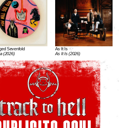
ged Sevenfold
As It Is
ca (2026)
As It Is (2026)