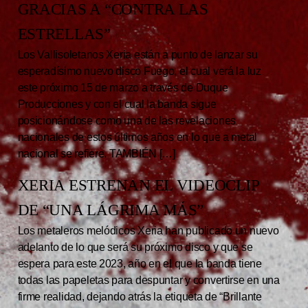
GRACIAS A “CONTRA LAS
ESTRELLAS”
Los Vallisoletanos Xeria están a punto de lanzar su
esperadísimo nuevo disco Fuego, el cual verá la luz
este próximo 15 de marzo a través de Duque
Producciones y con el cual la banda sigue
posicionándose como una de las revelaciones
nacionales de estos últimos años en lo que a metal
nacional se refiere. TAMBIÉN […]
XERIA ESTRENAN EL VIDEOCLIP
DE “UNA LÁGRIMA MÁS”
Los metaleros melódicos Xeria han publicado un nuevo
adelanto de lo que será su próximo disco y que se
espera para este 2023, año en el que la banda tiene
todas las papeletas para despuntar y convertirse en una
firme realidad, dejando atrás la etiqueta de “Brillante