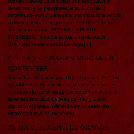
Los folk rockeros Celtian están a nada de volver a
tierras murcianas para presentar su último disco
Secretos de Amor y Muerte, tras una apabullante velada
en Madrid donde consiguieron el “Sold Out” con unos
días de anticipación. TAMBIÉN TE PUEDE
INTERESAR: Tierra Santa llegarán a Málaga en
diciembre Por eso ahora la banda ya […]
CELTIAN VISITARÁN MURCIA EN
NOVIEMBRE
Tras su fantástico paso por el Rock Imperium 2024, los
folk rockeros Celtian volverán a tierras murcianas, en
este caso a la capital para presentar como cabezas de
cartel su último disco Secretos de Amor y Muerte,
publicado el pasado 5 de abril a través de Maldito
Records y que ya es uno de los […]
XERIA VUELVEN A LO GRANDE