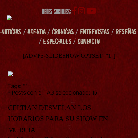
REDES SOCIALES:
NOTICIAS
/
AGENDA
/
CRONICAS
/
ENTREVISTAS
/
RESEÑAS
/
ESPECIALES
/
CONTACTO
[ADVPS-SLIDESHOW OPTSET="1"]
Tags:
""
- Posts con el TAG seleccionado: 15
CELTIAN DESVELAN LOS
HORARIOS PARA SU SHOW EN
MURCIA