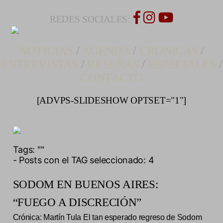
REDES SOCIALES:
NOTICIAS
/
AGENDA
/
CRONICAS
/
ENTREVISTAS
/
RESEÑAS
/
ESPECIALES
/
CONTACTO
[ADVPS-SLIDESHOW OPTSET="1"]
Tags:
""
- Posts con el TAG seleccionado: 4
SODOM EN BUENOS AIRES:
“FUEGO A DISCRECIÓN”
Crónica: Martín Tula El tan esperado regreso de Sodom