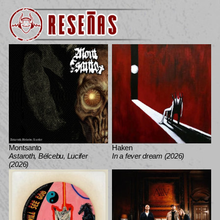
Montsanto
Haken
Astaroth, Bélcebu, Lucifer
In a fever dream (2026)
(2026)