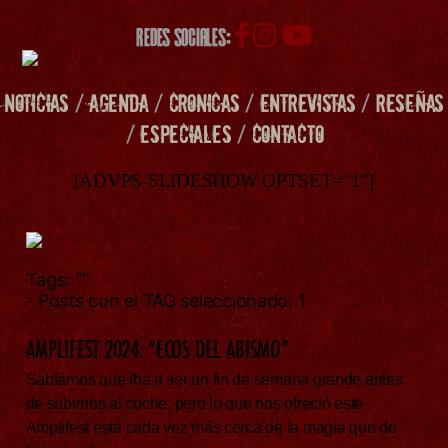
REDES SOCIALES:
NOTICIAS
/
AGENDA
/
CRONICAS
/
ENTREVISTAS
/
RESEÑAS
/
ESPECIALES
/
CONTACTO
[ADVPS-SLIDESHOW OPTSET="1"]
Tags:
""
- Posts con el TAG seleccionado: 1
AMPLIFEST 2024: “ECOS DEL ABISMO”
Sabíamos que iba a ser un fin de semana grande antes
de subirnos al coche, pero lo que nos ofreció este
Amplifest está cada vez más cerca de la magia que de